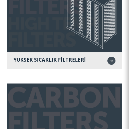
YÜKSEK SICAKLIK FİLTRELERİ
➜