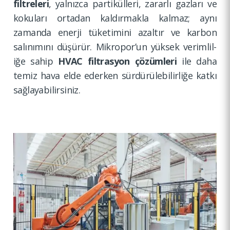
filtreleri
, yalnızca partikül­leri, zararlı gazları ve
kokuları ortadan kaldırma­kla kalmaz; aynı
zamanda enerji tüketimini azaltır ve karbon
salınımını düşürür. Mikropor’un yüksek verimlil­
iğe sahip
HVAC filtrasyon çözümleri
ile daha
temiz hava elde ederken sürdürül­ebilirliğe katkı
sağlayab­ilirsiniz.