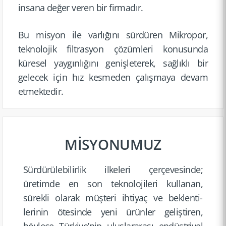
insana değer veren bir firmadır.
Bu misyon ile varlığını sürdüren Mikropor,
teknolojik filtrasyon çözümleri konusunda
küresel yaygınlı­ğını genişlet­erek, sağlıklı bir
gelecek için hız kesmeden çalışmaya devam
etmektedir.
MİSYONUMUZ
Sürdürül­ebilirlik ilkeleri çerçeves­inde;
üretimde en son teknoloj­ileri kullanan,
sürekli olarak müşteri ihtiyaç ve beklenti­
lerinin ötesinde yeni ürünler geliştiren,
böylece Türkiye’nin uluslara­rası endüstri­yel