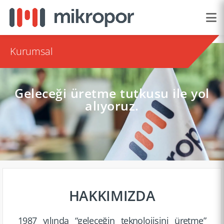
Kurumsal
Geleceği üretme tutkusu ile yol
alıyoruz.
HAKKIMIZDA
1987 yılında “geleceğin teknoloj­isini üretme”