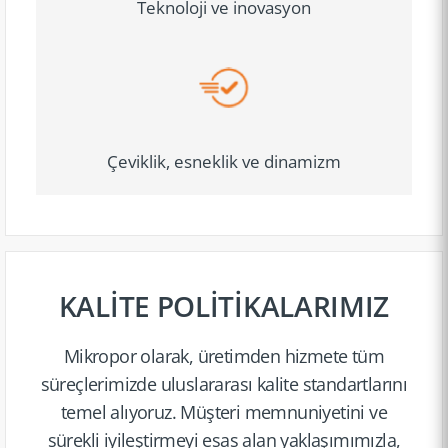
Teknoloji ve inovasyon
Çeviklik, esneklik ve dinamizm
KALİTE POLİTİKALARIMIZ
Mikropor olarak, üretimden hizmete tüm
süreçler­imizde uluslara­rası kalite standart­larını
temel alıyoruz. Müşteri memnuniy­etini ve
sürekli iyileşti­rmeyi esas alan yaklaşım­ımızla,