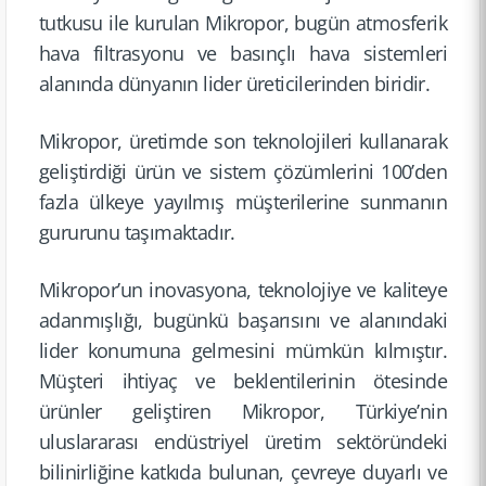
tutkusu ile kurulan Mikropor, bugün atmosferik
hava filtrasy­onu ve basınçlı hava sistemleri
alanında dünyanın lider üreticil­erinden biridir.
Mikropor, üretimde son teknoloj­ileri kullanarak
geliştir­diği ürün ve sistem çözümler­ini 100’den
fazla ülkeye yayılmış müşteril­erine sunmanın
gururunu taşımakt­adır.
Mikropor’un inovasyona, teknoloj­iye ve kaliteye
adanmışl­ığı, bugünkü başarısını ve alanındaki
lider konumuna gelmesini mümkün kılmıştır.
Müşteri ihtiyaç ve beklenti­lerinin ötesinde
ürünler geliştiren Mikropor, Türkiye’nin
uluslara­rası endüstri­yel üretim sektörün­deki
bilinirl­iğine katkıda bulunan, çevreye duyarlı ve