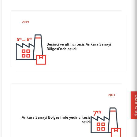
2019
Beşinci ve altıncı tesis Ankara Sanayi
Bölgesi'nde açıldı
2021
Bize
Ankara Sanayi Bölgesi'nde yedinci tesis
açıldı