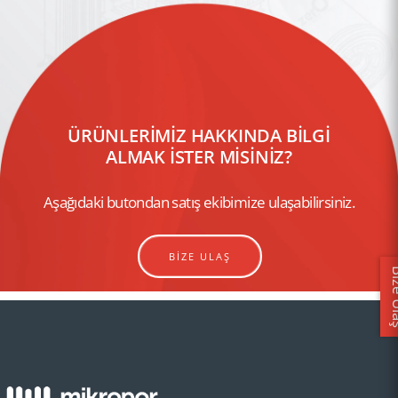
ÜRÜNLERİMİZ HAKKINDA BİLGİ
ALMAK İSTER MİSİNİZ?
Aşağıdaki butondan satış ekibimize ulaşabilirsiniz.
BİZE ULAŞ
Bize