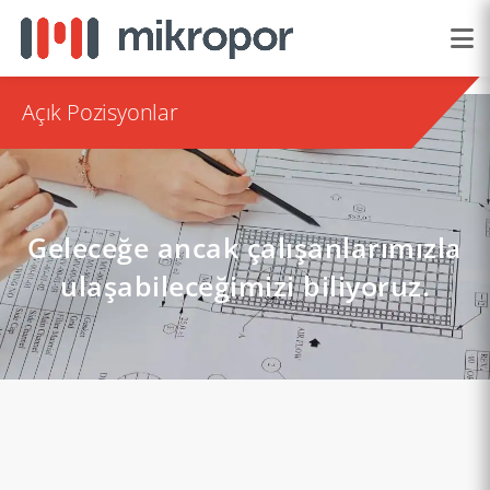
Açık Pozisyonlar
Geleceğe ancak çalışanlarımızla
ulaşabileceğimizi biliyoruz.