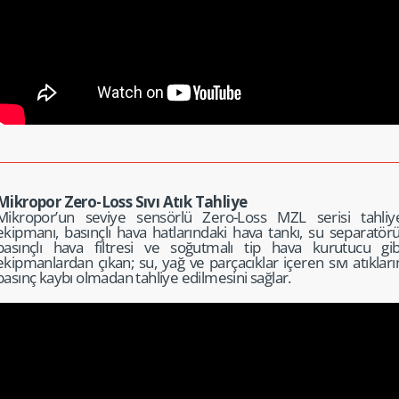
Mikropor Zero-Loss Sıvı Atık Tahliye
Mikropor’un seviye sensörlü Zero-Loss MZL serisi tahliy
ekipmanı, basınçlı hava hatların­daki hava tankı, su separatörü
basınçlı hava filtresi ve soğutmalı tip hava kurutucu gib
ekipmanl­ardan çıkan; su, yağ ve parçacık­lar içeren sıvı atıkları
basınç kaybı olmadan tahliye edilmesini sağlar.