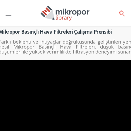
Mikropor Basınçlı Hava Filtreleri Çalışma Prensibi
Farklı beklenti ve ihtiyaçlar doğrultu­sunda geliştir­ilen yen
nesil Mikropor Basınçlı Hava Filtreleri, düşük basın
düşümleri ile yüksek verimlil­ikte filtrasyon deneyimi sunar