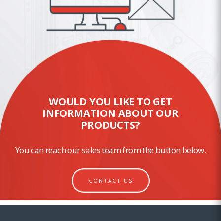
WOULD YOU LIKE TO GET
INFORMATION ABOUT OUR
PRODUCTS?
You can reach our sales team from the button below.
CONTACT US