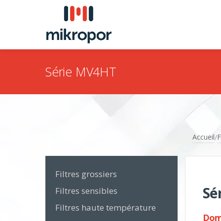
Série MV4HT
Accueil
F
/
Filtres grossiers
Sé
Filtres sensibles
Filtres haute température
Doma