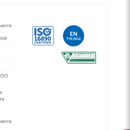
 verre
nisé
 ISO
e
re
 verre