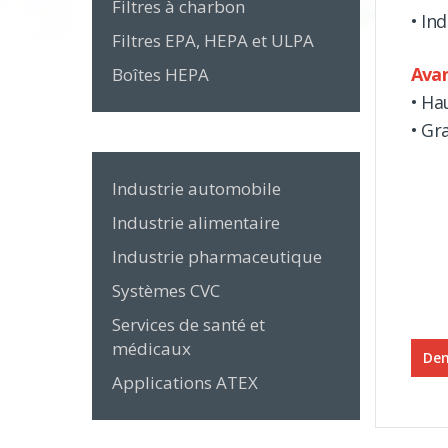
Filtres à charbon
• In
Filtres EPA, HEPA et ULPA
Ava
Boîtes HEPA
• Ha
• Gr
Industrie automobile
Industrie alimentaire
Industrie pharmaceutique
Systèmes CVC
Services de santé et
médicaux
Dem
Applications ATEX