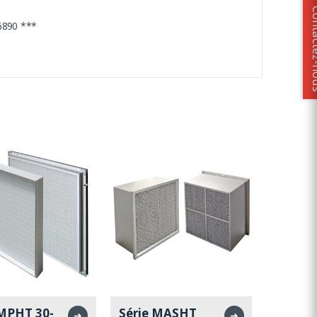
Contact
6890 ***
 MPHT 30-
Série MASHT
➜
➜