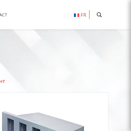
FR
ACT
4HT