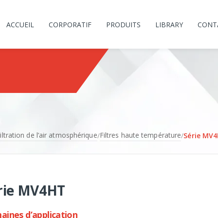
ACCUEIL
CORPORATIF
PRODUITS
LIBRARY
CONT
iltration de l’air atmosphérique
Filtres haute température
/
/
Série MV
rie MV4HT
ines d’application