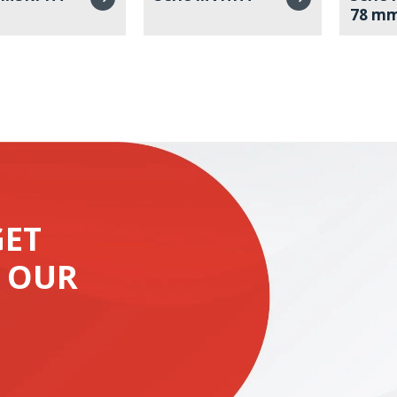
78 m
GET
 OUR