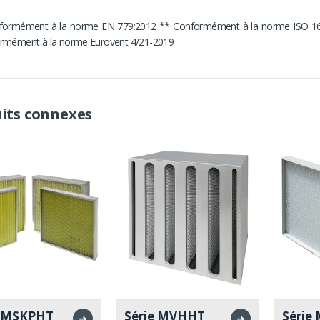
formément à la norme EN 779:2012 ** Conformément à la norme ISO 1
rmément à la norme Eurovent 4/21-2019
its connexes
e MSKPHT
Série MVHHT
Série
➜
➜