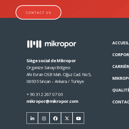
CONTACT US
ACCUEIL
CORPOR
Siège social de Mikropor
CARRIÈR
Organize Sanayi Bölgesi
Ahi Evran OSB Mah. Oğuz Cad. No:5,
MIKROP
06935 Sincan – Ankara / Türkiye
QUALIT
+ 90 312 267 07 00
mikropor@mikropor.com
CONTA