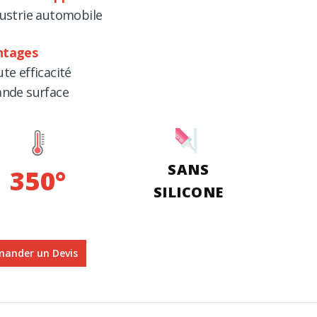
dustrie automobile
ntages
ute efficacité
ande surface
SANS
350°
SILICONE
ander un Devis