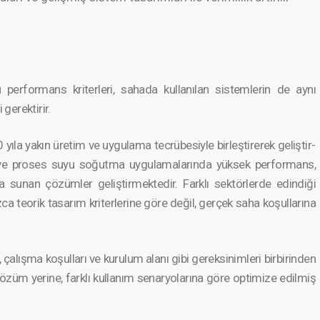
 performans kriterleri, sahada kullanılan sistemle­rin de aynı
 gerektirir.
0 yıla yakın üretim ve uygulama tecrübes­iyle birleşti­rerek geliştir­
ma ve proses suyu soğutma uygulama­larında yüksek performans,
rada sunan çözümler geliştir­mektedir. Farklı sektörle­rde edindiği
 teorik tasarım kriterle­rine göre değil, gerçek saha koşullar­ına
, çalışma koşulları ve kurulum alanı gibi gereksin­imleri birbirin­den
r çözüm yerine, farklı kullanım senaryol­arına göre optimize edilmiş