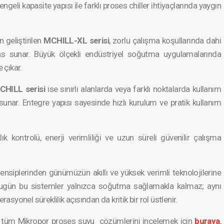
ngeli kapasite yapısı ile farklı proses chiller ihtiyaçl­arında yaygın
geliştir­ilen
MCHILL-XL serisi
, zorlu çalışma koşullar­ında dahi
s sunar. Büyük ölçekli endüstri­yel soğutma uygulama­larında
 çıkar.
HILL serisi
ise sınırlı alanlarda veya farklı noktalarda kullanım
 sunar. Entegre yapısı sayesinde hızlı kurulum ve pratik kullanım
ık kontrolü, enerji verimlil­iği ve uzun süreli güvenilir çalışma
nsipl­erinden günümüzün akıllı ve yüksek verimli teknoloj­ilerine
 Bugün bu sistemler yalnızca soğutma sağlamakla kalmaz; aynı
syo­nel süreklilik açısından da kritik bir rol üstlenir.
lik tüm Mikropor proses suyu çözümler­ini incelemek için
buraya
,