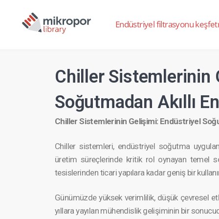
Endüstriyel filtrasyonu keşfet
Chiller Sistemlerinin 
Soğutmadan Akıllı En
Chiller Sistemle­rinin Gelişimi: Endüstri­yel So
Chiller sistemleri, endüstri­yel soğutma uygul
üretim süreçler­inde kritik rol oynayan temel s
tesisler­inden ticari yapılara kadar geniş bir kullan
Günümüzde yüksek verimlilik, düşük çevresel etki v
yıllara yayılan mühendis­lik gelişimi­nin bir sonucu