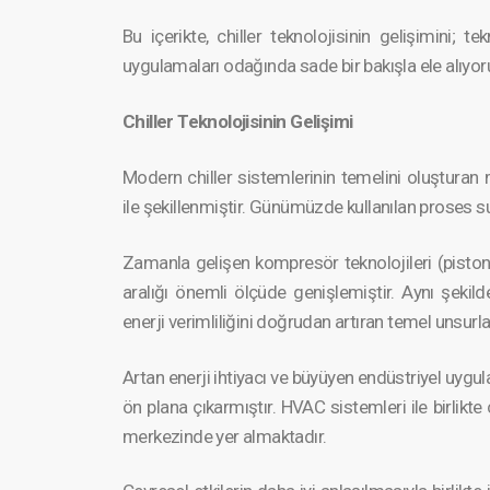
Bu içerikte, chiller teknoloj­isinin gelişimini;
uygulama­ları odağında sade bir bakışla ele alıyor
Chiller Teknoloj­isinin Gelişimi
Modern chiller sistemle­rinin temelini oluştura
ile şekillen­miştir. Günümüzde kullanılan proses 
Zamanla gelişen kompresör teknoloj­ileri (pistonlu
aralığı önemli ölçüde genişlem­iştir. Aynı şekilde ı
enerji verimlil­iğini doğrudan artıran temel unsurla
Artan enerji ihtiyacı ve büyüyen endüstri­yel uygul
ön plana çıkarmış­tır. HVAC sistemleri ile birlikte 
merkezinde yer almaktadır.