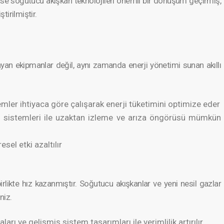
te ise soğutucu akışkan teknoloj­ileri önemli bir dönüşüm geçirmiş,
ir­ilmiştir.
yan ekipmanlar değil, aynı zamanda enerji yönetimi sunan akıllı
emler ihtiyaca göre çalışarak enerji tüketimini optimize eder
rol sistemleri ile uzaktan izleme ve arıza öngörüsü mümkün
sel etki azaltılır
irlikte hız kazanmış­tır. Soğutucu akışkanlar ve yeni nesil gazlar
iniz.
ı ve gelişmiş sistem tasarımları ile verimlilik artırılır