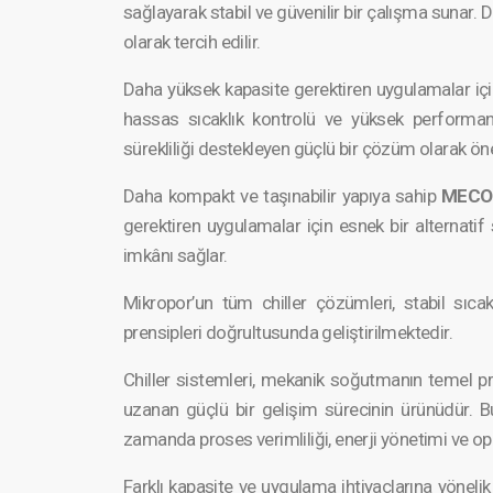
sağlayarak stabil ve güvenilir bir çalışma sunar. De
olarak tercih edilir.
Daha yüksek kapasite gerektiren uygulama­lar için 
hassas sıcaklık kontrolü ve yüksek performan
süreklil­iği destekle­yen güçlü bir çözüm olarak öne
Daha kompakt ve taşınabi­lir yapıya sahip
MECOC
gerektiren uygulama­lar için esnek bir alternatif
imkânı sağlar.
Mikropor’un tüm chiller çözümleri, stabil sıcakl
prensipl­eri doğrultu­sunda geliştir­ilmektedir.
Chiller sistemleri, mekanik soğutmanın temel pre
uzanan güçlü bir gelişim sürecinin ürünüdür.
zamanda proses verimlil­iği, enerji yönetimi ve opera
Farklı kapasite ve uygulama ihtiyaçl­arına yöne