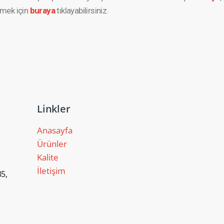
çmek için
buraya
tıklayab­ilirsiniz.
Linkler
Anasayfa
Ürünler
Kalite
İletişim
5,