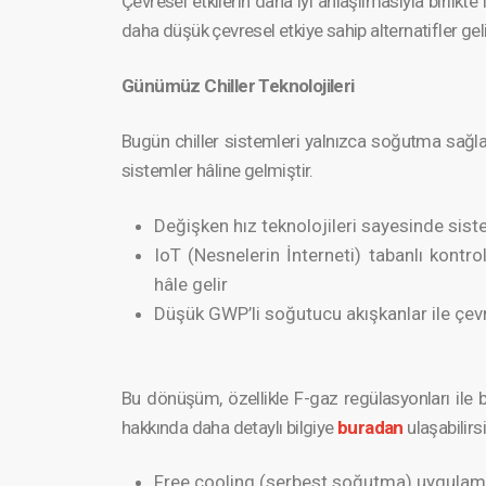
Çevresel etkilerin daha iyi anlaşılm­asıyla birlik
daha düşük çevresel etkiye sahip alternat­ifler gelişt
Günümüz Chiller Teknoloj­ileri
Bugün chiller sistemleri yalnızca soğutma sağla
sistemler hâline gelmiştir.
Değişken hız teknolojileri sayesinde sist
IoT (Nesnelerin İnterneti) tabanlı kont
hâle gelir
Düşük GWP’li soğutucu akışkanlar ile çevre
Bu dönüşüm, özellikle F-gaz regülasy­onları ile b
hakkında daha detaylı bilgiye
buradan
ulaşabil­irs
Free cooling (serbest soğutma) uygulamalar