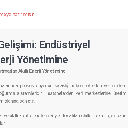
meye hazır mısın?​
Gelişimi: Endüstriyel
erji Yönetimine
ğutmadan Akıllı Enerji Yönetimine
ama­larında proses suyunun sıcaklığ­ını kontrol eden ve modern
oğutma sistemle­ridir. Hastanel­erden veri merkezle­rine, üretim
ım alanına sahiptir.
e akıllı kontrol sistemle­riyle donatılan chiller teknoloj­isi, uzun
dur.