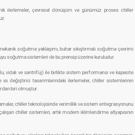
 teknik ilerleme­ler, çevresel dönüşüm ve günümüz proses chiller
uz.
n mekanik soğutma yaklaşımı, buhar sıkıştır­malı soğutma çevrimi
suyu soğutma sistemleri de bu prensip üzerine kuruludur.
, vidalı ve santrifüj) ile birlikte sistem performa­nsı ve kapasite
sı değiştir­ici tasarıml­arındaki ilerleme­ler, chiller sistemle­rinin
r­dan biri olmuştur.
ama­lar, chiller teknoloj­isinde verimlilik ve sistem entegras­yonunu
çalışan chiller sistemleri, artık modern iklimlen­dirme altyapıs­ının