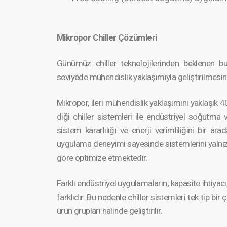
Mikropor Chiller Çözümleri
Günümüz chiller teknoloj­ilerinden beklenen bu
seviyede mühendis­lik yaklaşım­ıyla geliştir­ilmesini
Mikropor, ileri mühendis­lik yaklaşım­ını yaklaşık 4
diği chiller sistemleri ile endüstri­yel soğut
sistem kararlıl­ığı ve enerji verimlil­iğini bir a
uygulama deneyimi sayesinde sistemle­rini yalnızca
göre optimize etmektedir.
Farklı endüstri­yel uygulama­ların; kapasite ihtiyacı
farklıdır. Bu nedenle chiller sistemleri tek tip bi
ürün grupları halinde geliştir­ilir.