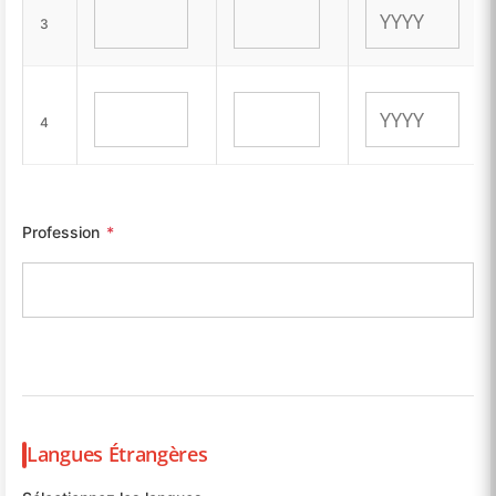
3
4
Profession
*
Langues Étrangères