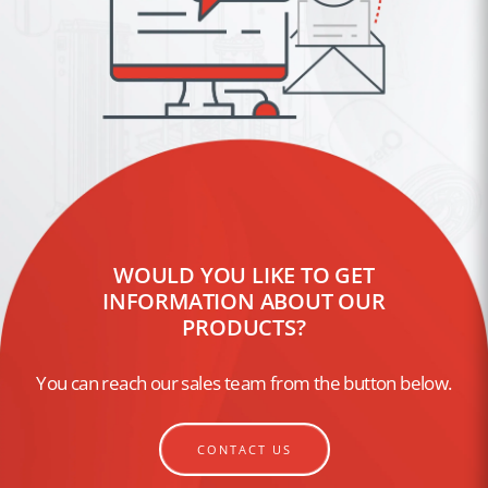
WOULD YOU LIKE TO GET
INFORMATION ABOUT OUR
PRODUCTS?
You can reach our sales team from the button below.
CONTACT US