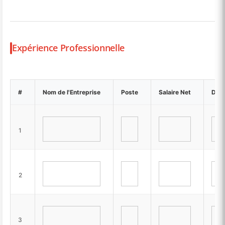
Expérience Professionnelle
#
Nom de l'Entreprise
Poste
Salaire Net
Date
1
2
3