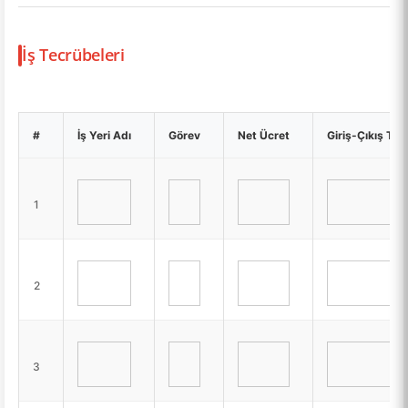
İş Tecrübeleri
#
İş Yeri Adı
Görev
Net Ücret
Giriş-Çıkış Tari
1
2
3