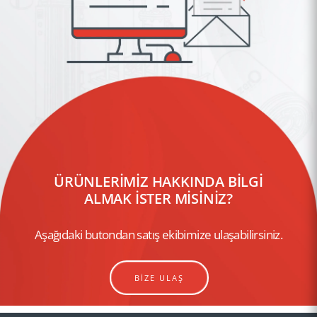
ÜRÜNLERİMİZ HAKKINDA BİLGİ
ALMAK İSTER MİSİNİZ?
Aşağıdaki butondan satış ekibimize ulaşabilirsiniz.
BİZE ULAŞ