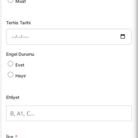
Muaf
Terhis Tarihi
Engel Durumu
Evet
Hayır
Ehliyet
İlçe
*