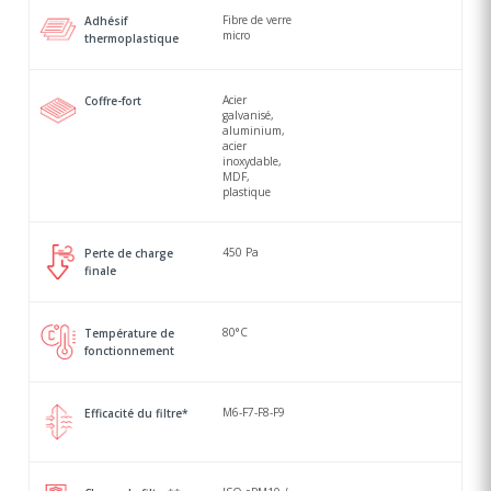
Fibre de verre
Adhésif
micro
thermoplastique
Acier
Coffre-fort
galvanisé,
aluminium,
acier
inoxydable,
MDF,
plastique
450 Pa
Perte de charge
finale
80°C
Température de
fonctionnement
M6-F7-F8-F9
Efficacité du filtre*