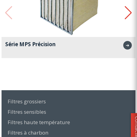
Série MPS Précision
➜
Filtres grossiers
Filtres sensibles
Contact
Filtres haute température
Filtres à charbon