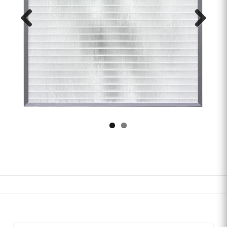
Prev
Nex
ious
t