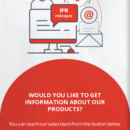
WOULD YOU LIKE TO GET
INFORMATION ABOUT OUR
PRODUCTS?
You can reach our sales team from the button below.