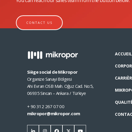
You can reach our sales team from the button below.
CONTACT US
ACCUEIL
CORPOR
Siège social de Mikropor
CARRIÈR
Organize Sanayi Bölgesi
Ahi Evran OSB Mah. Oğuz Cad. No:5,
MIKROP
06935 Sincan – Ankara / Türkiye
QUALIT
+ 90 312 267 07 00
mikropor@mikropor.com
CONTA