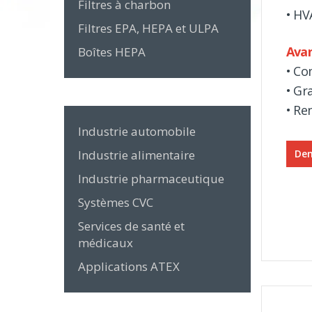
Filtres à charbon
• HV
Filtres EPA, HEPA et ULPA
Ava
Boîtes HEPA
• Co
• Gr
• Re
Industrie automobile
Industrie alimentaire
Dem
Industrie pharmaceutique
Systèmes CVC
Services de santé et
médicaux
Applications ATEX