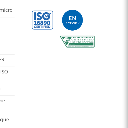
 micro
F9
 ISO
n
ne
ique