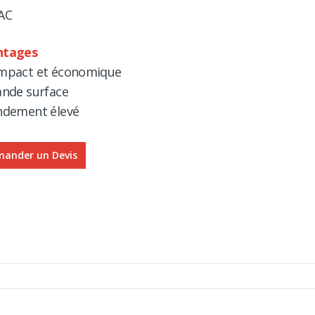
AC
ntages
mpact et économique
ande surface
ndement élevé
ander un Devis