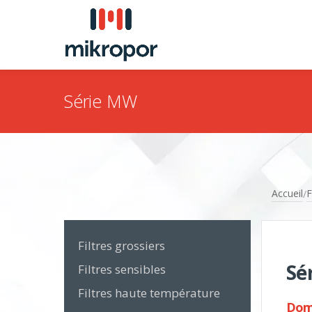
Série MW
Accueil
F
/
Filtres grossiers
Sé
Filtres sensibles
Filtres haute température
Doma