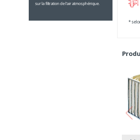
sur la filtration de l’air atmosphérique.
* sel
Produ