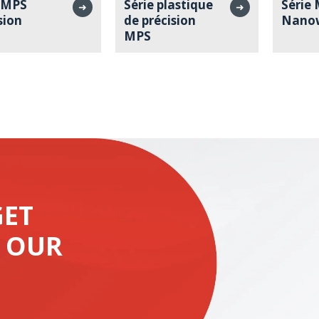
e MPS
Série plastique
Série
➜
➜
sion
de précision
Nano
MPS
GET
 OUR