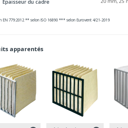
20 mm, 25
Épaisseur du cadre
on EN 779:2012 ** selon ISO 16890 *** selon Eurovent 4/21-2019
its apparentés