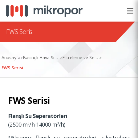
FWS Serisi
Anasayfa
Basınçlı Hava Sistemleri
Filtreleme ve Seperasyon
>
>
>
FWS Serisi
FWS Serisi
Flanşlı Su Seperatö­rleri
(2500 m³/h-14000 m³/h)
Mikropor flanşlı su seperatö­rleri, sıkıştır­ılmış