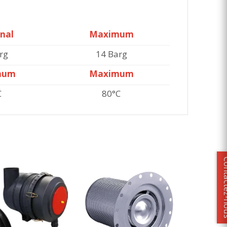
nal
Maximum
rg
14 Barg
mum
Maximum
C
80°C
Contact