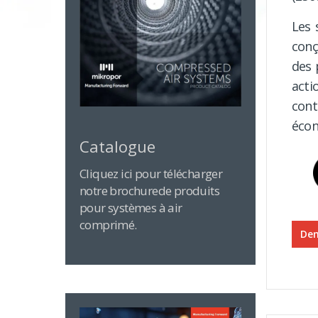
Les 
conç
des 
act
cont
écon
Catalogue
Cliquez ici pour télécharger
notre brochurede produits
pour systèmes à air
comprimé.
Dem