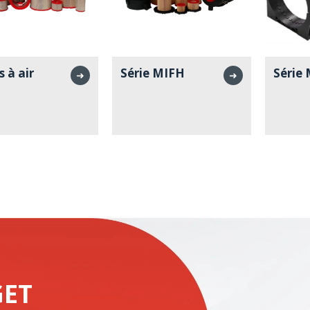
s à air
Série MIFH
Série
➜
➜
GET