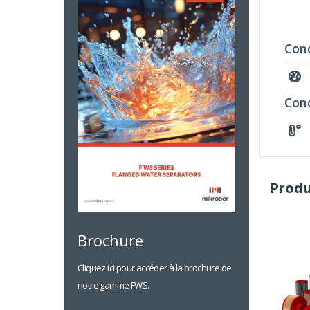
Cond
Con
Produ
Brochure
Cliquez ici pour accéder à la brochure de
notre gamme FWS.