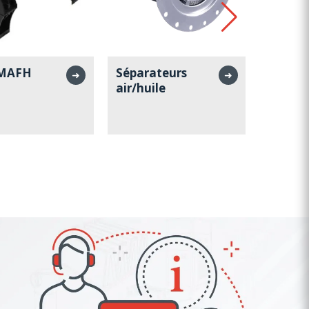
 MAFH
Séparateurs
Sépara
➜
➜
air/huile
Conwr