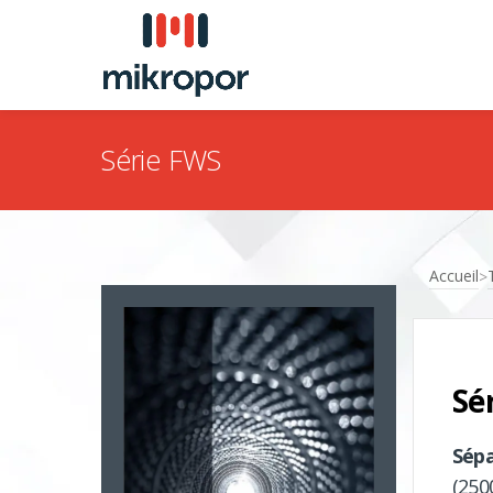
Série FWS
Accueil
>
Sé
Sépa
(250