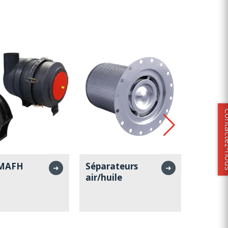
Contact
 MAFH
Séparateurs
Sépara
➜
➜
air/huile
Conwr