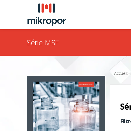
Série MSF
Accueil
>
Sé
Filtr