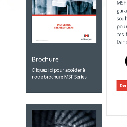
MSF 
gara
souh
pour
ces 
l’ai
Brochure
Cliquez ici pour accéder à
notre brochure MSF Series.
Dem