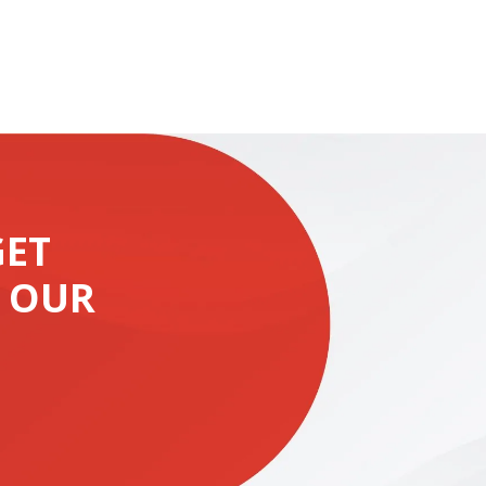
GET
 OUR