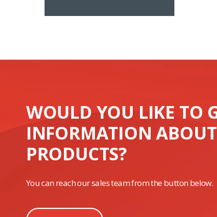
WOULD YOU LIKE TO 
INFORMATION ABOUT
PRODUCTS?
You can reach our sales team from the button below.