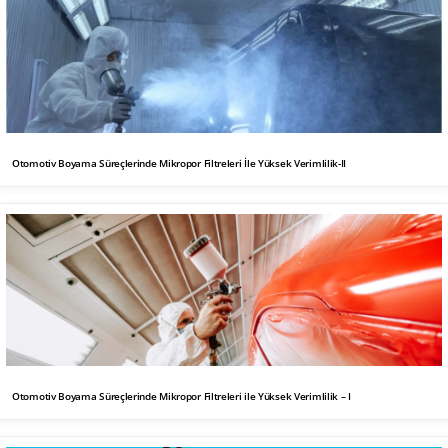
Otomotiv Boyama Süreçlerinde Mikropor Filtreleri İle Yüksek Verimlilik-II
Otomotiv Boyama Süreçlerinde Mikropor Filtreleri ile Yüksek Verimlilik – I