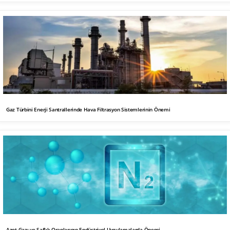
Gaz Türbini Enerji Santrallerinde Hava Filtrasyon Sistemlerinin Önemi
Azot Gazı ve Saflık Oranlarının Endüstriyel Uygulamalarda Önemi