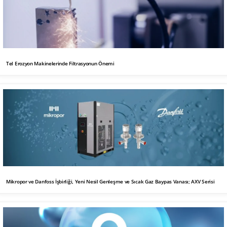
Tel Erozyon Makinelerinde Filtrasyonun Önemi
Mikropor ve Danfoss İşbirliği, Yeni Nesil Genleşme ve Sıcak Gaz Baypas Vanası; AXV Serisi