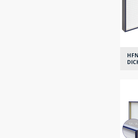
HFN
DIC