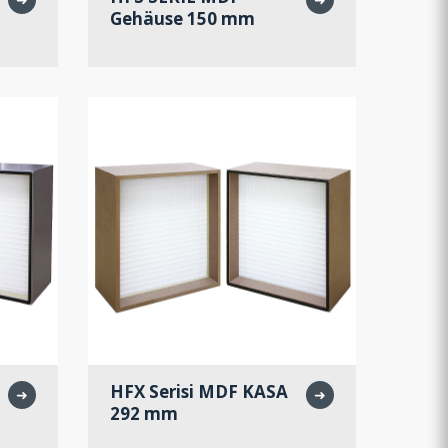
Gehäuse 150 mm
HFX Serisi MDF KASA
➜
➜
292 mm