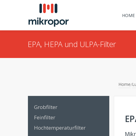
HOME
EPA, HEPA und ULPA-Filter
Home
Lu
/
Grobfilter
EP
Feinfilter
Hochtemperaturfilter
Mik