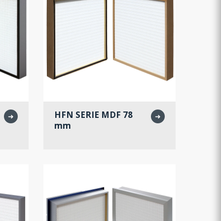
HFN SERIE MDF 78
➜
➜
mm