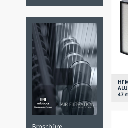
HFM
ALU
47 
Broschüre