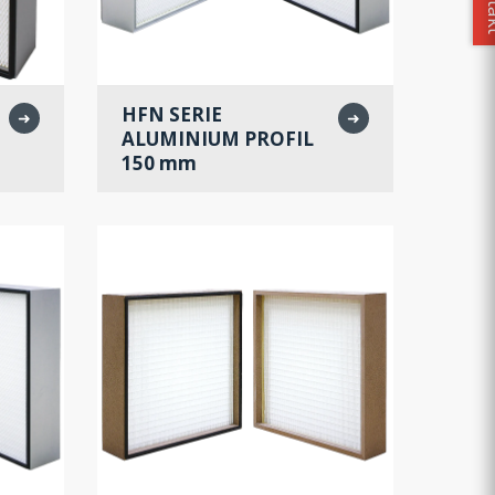
Kon
HFN SERIE
➜
➜
ALUMINIUM PROFIL
150 mm