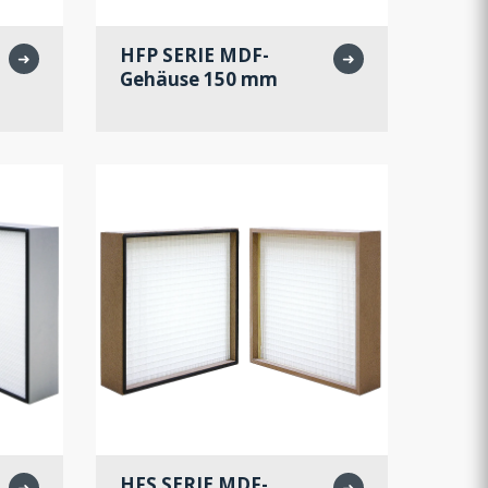
HFP SERIE MDF-
➜
➜
Gehäuse 150 mm
HFS SERIE MDF-
➜
➜