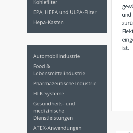
Kohlefilter
gewä
EPA, HEPA und ULPA-Filter
und
Hepa-Kasten
zur
Ele
eing
ist.
Automobilindustrie
Food &
Lebensmittelindustrie
Pharmazeutische Industrie
HLK-Systeme
Gesundheits- und
medizinische
Dienstleistungen
ATEX-Anwendungen