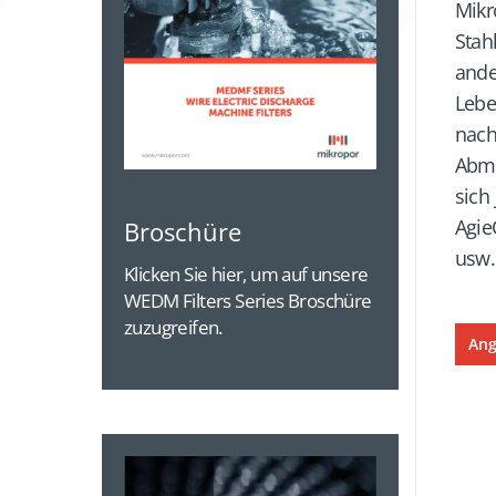
Mikr
Stah
and
Lebe
nac
Abme
sich
Agie
Broschüre
usw.
Klicken Sie hier, um auf unsere
WEDM Filters Series Broschüre
zuzugreifen.
Ang