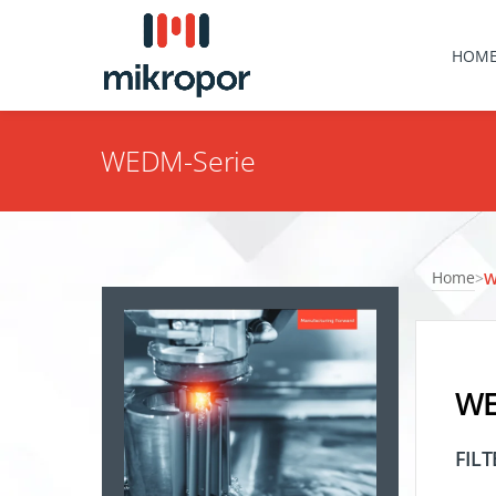
HOM
WEDM-Serie
Home
>
W
WE
FIL