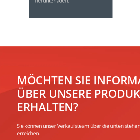
herunterladen.
MÖCHTEN SIE INFORM
ÜBER UNSERE PRODUK
ERHALTEN?
Sie können unser Verkaufsteam über die unten stehen
erreichen.