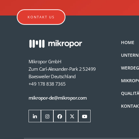
KONTAKT US
HOME
UNTER
Mikropor GmbH
WERDE
Zum Carl-Alexander-Park 2 52499
Baesweiler Deutschland
MIKROP
+49 178 838 7365
QUALIT
mikropor-de@mikropor.com
KONTAK