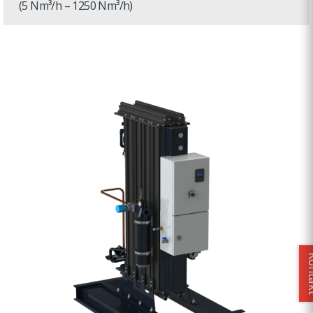
(5 Nm³/h – 1250 Nm³/h)
Kon