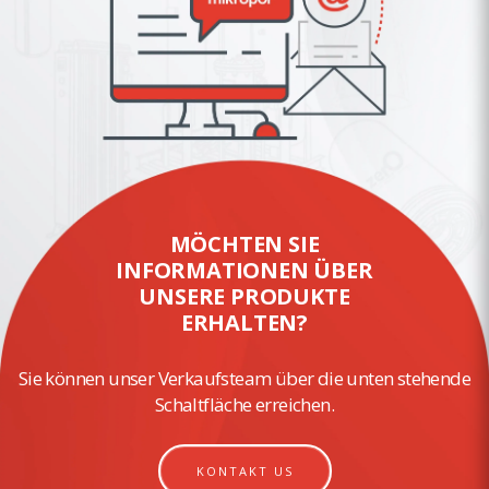
MÖCHTEN SIE
INFORMATIONEN ÜBER
UNSERE PRODUKTE
ERHALTEN?
Sie können unser Verkaufsteam über die unten stehende
Schaltfläche erreichen.
KONTAKT US