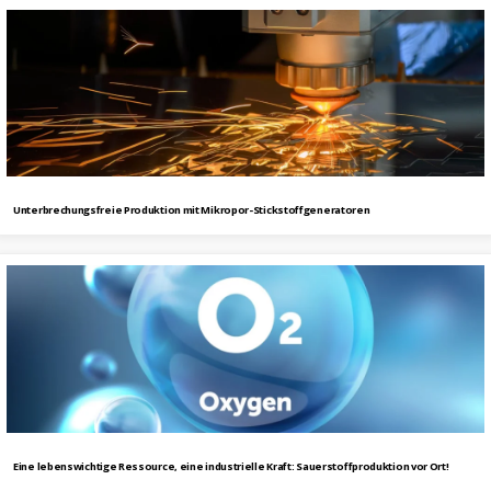
Unterbrechungsfreie Produktion mit Mikropor-Stickstoffgeneratoren
Eine lebenswichtige Ressource, eine industrielle Kraft: Sauerstoffproduktion vor Ort!