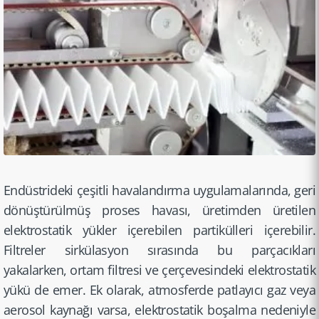
Endüstri­deki çeşitli havaland­ırma uygulama­larında, geri
dönüştür­ülmüş proses havası, üretimden üretilen
elektros­tatik yükler içerebilen partikül­leri içerebilir.
Filtreler sirkülas­yon sırasında bu parçacık­ları
yakalarken, ortam filtresi ve çerçeves­indeki elektros­tatik
yükü de emer. Ek olarak, atmosferde patlayıcı gaz veya
aerosol kaynağı varsa, elektros­tatik boşalma nedeniyle