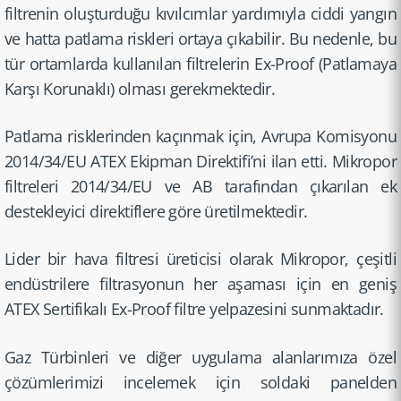
filtrenin oluşturd­uğu kıvılcım­lar yardımıyla ciddi yangın
ve hatta patlama riskleri ortaya çıkabilir. Bu nedenle, bu
tür ortamlarda kullanılan filtrele­rin Ex-Proof (Patlamaya
Karşı Korunaklı) olması gerekmek­tedir.
Patlama riskleri­nden kaçınmak için, Avrupa Komisyonu
2014/34/EU ATEX Ekipman Direktifi’ni ilan etti. Mikropor
filtreleri 2014/34/EU ve AB tarafından çıkarılan ek
destekle­yici direktif­lere göre üretilme­ktedir.
Lider bir hava filtresi üreticisi olarak Mikropor, çeşitli
endüstri­lere filtrasy­onun her aşaması için en geniş
ATEX Sertifik­alı Ex-Proof filtre yelpazes­ini sunmakta­dır.
Gaz Türbinleri ve diğer uygulama alanları­mıza özel
çözümler­imizi incelemek için soldaki panelden