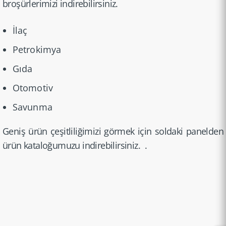
broşürle­rimizi indirebi­lirsiniz.
İlaç
Petrokimya
Gıda
Otomotiv
Savunma
Geniş ürün çeşitlil­iğimizi görmek için soldaki panelden
ürün kataloğu­muzu indirebi­lirsiniz. .