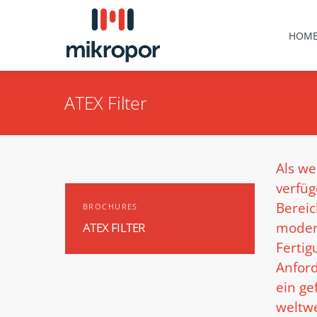
HOM
ATEX Filter
Als w
verfüg
Bereic
BROCHURES
moder
ATEX FILTER
Fertig
Anfor
ein ge
weltwe