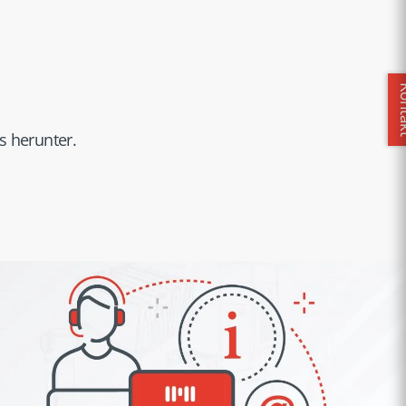
Kon
s herunter.