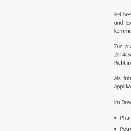
Bei bes
und Ex
kommen 
Zur pr
2014/3
Richtli
Als füh
Applika
Im Down
Pha
Pet