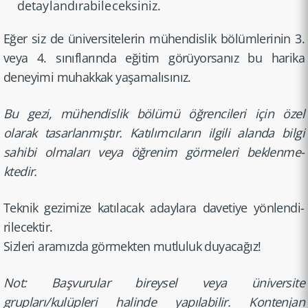
detaylandırabileceksiniz.
Eğer siz de üniversi­telerin mühendis­lik bölümler­inin 3.
veya 4. sınıflar­ında eğitim görüyors­anız bu harika
deneyimi muhakkak yaşamalı­sınız.
Bu gezi, mühendis­lik bölümü öğrencil­eri için özel
olarak tasarlan­mıştır. Katılımc­ıların ilgili alanda bilgi
sahibi olmaları veya öğrenim görmeleri beklenme­
ktedir.
Teknik gezimize katılacak adaylara davetiye yönlendi­
rilecektir.
Sizleri aramızda görmekten mutluluk duyacağız!
Not: Başvurular bireysel veya üniversite
grupları/kulüpleri halinde yapılabi­lir. Kontenjan